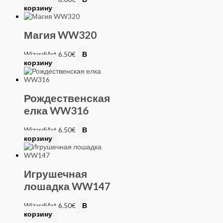
корзину
Магия WW320
WizardiArt
6.50
€
В
корзину
Рождественская
елка WW316
WizardiArt
6.50
€
В
корзину
Игрушечная
лошадка WW147
WizardiArt
6.50
€
В
корзину