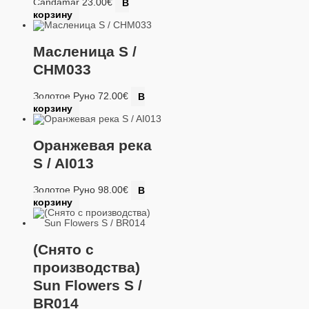
Candamar
23.00
€
В
корзину
Масленица S /
CHM033
Золотое Руно
72.00
€
В
корзину
Оранжевая река
S / AI013
Золотое Руно
98.00
€
В
корзину
(Снято с
производства)
Sun Flowers S /
BR014