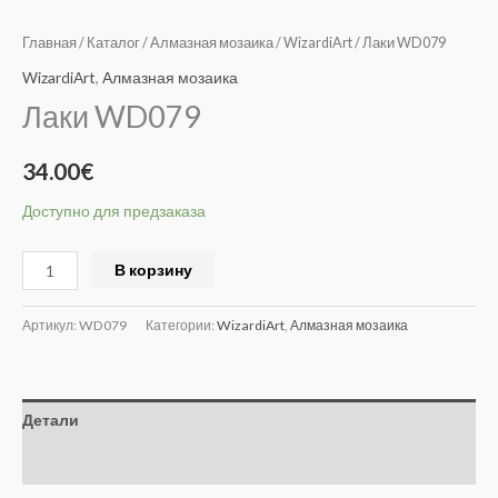
Главная
/
Каталог
/
Алмазная мозаика
/
WizardiArt
/ Лаки WD079
WizardiArt
,
Алмазная мозаика
Лаки WD079
34.00
€
Доступно для предзаказа
Alternative:
В корзину
Артикул:
WD079
Категории:
WizardiArt
,
Алмазная мозаика
Детали
Отзывы (0)