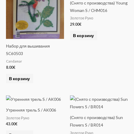
(Снято с производства) Young
Woman S / CHM016
Золотое Руно
29.00
€
В корзину
Набор для вышивания
SC60503
Candamar
8.00
€
В корзину
Утренняя трель S / AK006
(Снято с производства) Sun
Золотое Руно
43.00
€
Flowers S / BR014
Золотое Руно