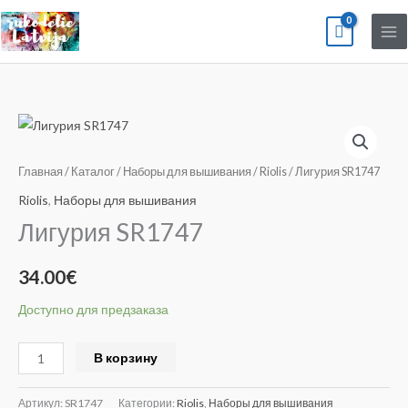
Перейти
к
содержимому
Количество
товара
Лигурия
Главная
/
Каталог
/
Наборы для вышивания
/
Riolis
/ Лигурия SR1747
SR1747
Riolis
,
Наборы для вышивания
Лигурия SR1747
34.00
€
Доступно для предзаказа
Alternative:
В корзину
Артикул:
SR1747
Категории:
Riolis
,
Наборы для вышивания