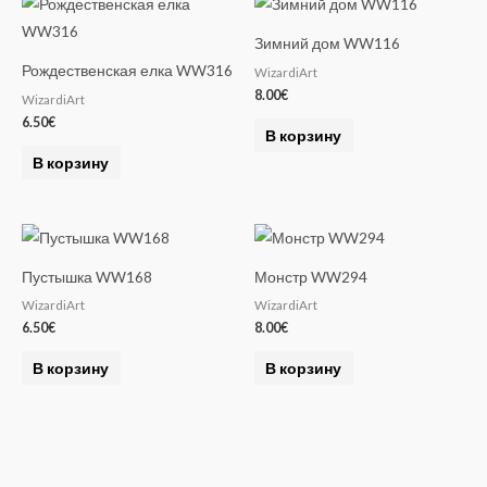
a
Зимний дом WW116
t
Рождественская елка WW316
WizardiArt
i
8.00
€
WizardiArt
v
6.50
€
e
В корзину
:
В корзину
Пустышка WW168
Монстр WW294
WizardiArt
WizardiArt
6.50
€
8.00
€
В корзину
В корзину