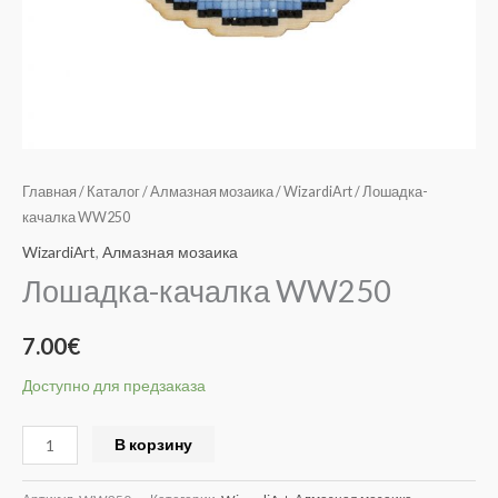
Главная
/
Каталог
/
Алмазная мозаика
/
WizardiArt
/ Лошадка-
качалка WW250
WizardiArt
,
Алмазная мозаика
Лошадка-качалка WW250
7.00
€
Доступно для предзаказа
Alternative:
В корзину