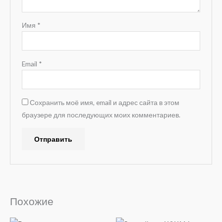
Имя
*
Email
*
Сохранить моё имя, email и адрес сайта в этом
браузере для последующих моих комментариев.
A
l
t
e
Похожие
r
n