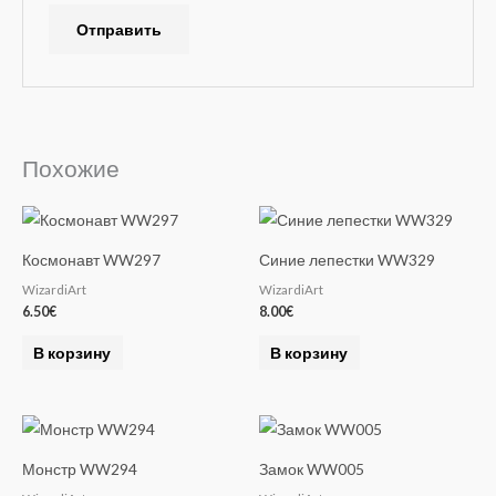
A
l
t
e
Похожие
r
n
a
Космонавт WW297
Синие лепестки WW329
t
WizardiArt
WizardiArt
i
6.50
€
8.00
€
v
e
В корзину
В корзину
:
Монстр WW294
Замок WW005