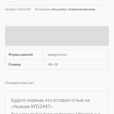
Артикул:
WD2447
Категории:
WizardiArt
,
Алмазная мозаика
Детали
Отзывы (0)
Форма камней
квадратная
Размер
48×38
Отзывов пока нет.
Будьте первым, кто оставил отзыв на
«Лыжник WD2447»
Ваш адрес email не будет опубликован.
Обязательные