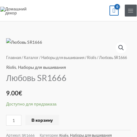
Перейти
к
содержимому
Количество
товара
Любовь
Главная
/
Каталог
/
Наборы для вышивания
/
Riolis
/ Любовь SR1666
SR1666
Riolis
,
Наборы для вышивания
Любовь SR1666
9.00
€
Доступно для предзаказа
Alternative:
В корзину
Артикул:
SR1666
Категории:
Riolis
,
Наборы для вышивания