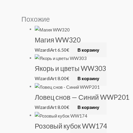
Похожие
Магия WW320
WizardiArt
6.50
€
В корзину
Якорь и цветы WW303
WizardiArt
8.00
€
В корзину
Ловец снов — Синий WWP201
WizardiArt
8.00
€
В корзину
Розовый кубок WW174