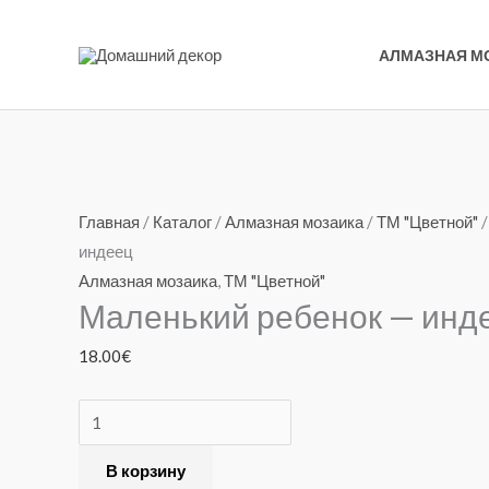
Перейти
к
АЛМАЗНАЯ М
содержимому
Количество
товара
Главная
/
Каталог
/
Алмазная мозаика
/
ТМ "Цветной"
/
Маленький
индеец
ребенок
Алмазная мозаика
,
ТМ "Цветной"
Маленький ребенок — инд
-
индеец
18.00
€
В корзину