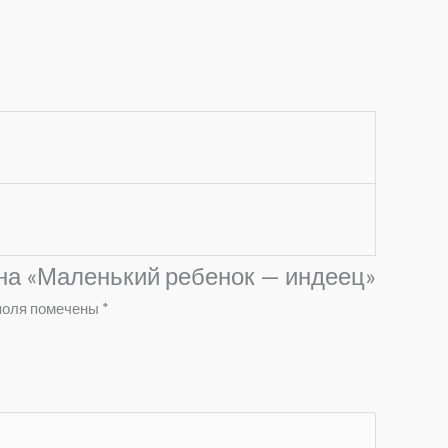
 на «Маленький ребенок — индеец»
поля помечены
*