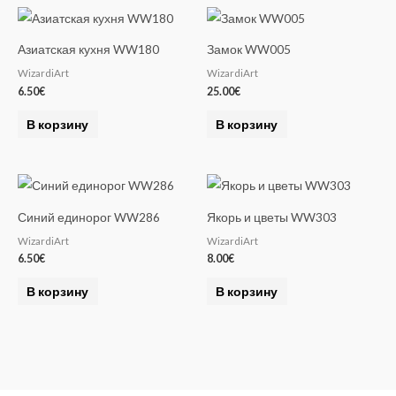
n
a
Азиатская кухня WW180
Замок WW005
t
WizardiArt
WizardiArt
i
6.50
€
25.00
€
v
e
В корзину
В корзину
:
Синий единорог WW286
Якорь и цветы WW303
WizardiArt
WizardiArt
6.50
€
8.00
€
В корзину
В корзину