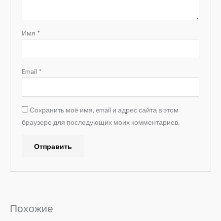
Имя
*
Email
*
Сохранить моё имя, email и адрес сайта в этом
браузере для последующих моих комментариев.
A
l
t
e
Похожие
r