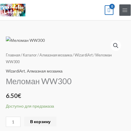
Перейти
к
содержимому
Количество
товара
Меломан
Главная
/
Каталог
/
Алмазная мозаика
/
WizardiArt
/ Меломан
WW300
WW300
WizardiArt
,
Алмазная мозаика
Меломан WW300
6.50
€
Доступно для предзаказа
Alternative:
В корзину