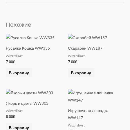
l
t
e
Похожие
r
n
a
Русалка Кошка WW335
Скарабей WW187
t
WizardiArt
WizardiArt
i
7.00
€
7.00
€
v
e
В корзину
В корзину
:
Якорь и цветы WW303
Игрушечная лошадка
WizardiArt
8.00
€
WW147
WizardiArt
В корзину