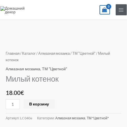
Перейти
к
содержимому
Количество
товара
Милый
Главная
/
Каталог
/
Алмазная мозаика
/
ТМ "Цветной"
/ Милый
котенок
котенок
Алмазная мозаика
,
ТМ "Цветной"
Милый котенок
18.00
€
Alternative:
В корзину
Артикул:
LC040e
Категории:
Алмазная мозаика
,
ТМ "Цветной"