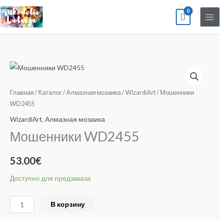
Перейти
к
содержимому
Количество
товара
Мошенники
Главная
/
Каталог
/
Алмазная мозаика
/
WizardiArt
/ Мошенники
WD2455
WD2455
WizardiArt
,
Алмазная мозаика
Мошенники WD2455
53.00
€
Доступно для предзаказа
Alternative:
В корзину