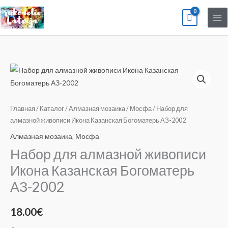
Перейти
к
содержимому
Количество
товара
Набор
для
Главная
/
Каталог
/
Алмазная мозаика
/
Мосфа
/ Набор для
алмазной
алмазной живописи Икона Казанская Богоматерь АЗ-2002
живописи
Алмазная мозаика
,
Мосфа
Икона
Набор для алмазной живописи
Казанская
Икона Казанская Богоматерь
Богоматерь
АЗ-2002
АЗ-2002
18.00
€