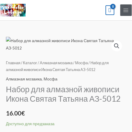
Перейти
к
содержимому
Количество
товара
Набор
для
Главная
/
Каталог
/
Алмазная мозаика
/
Мосфа
/ Набор для
алмазной
алмазной живописи Икона Святая Татьяна АЗ-5012
живописи
Алмазная мозаика
,
Мосфа
Икона
Набор для алмазной живописи
Святая
Икона Святая Татьяна АЗ-5012
Татьяна
АЗ-5012
16.00
€
Доступно для предзаказа