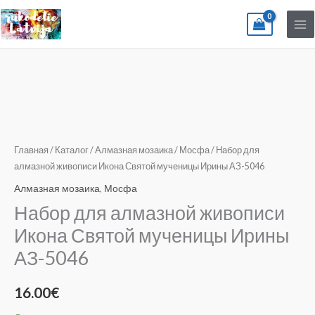
Перейти
к
содержимому
Количество
товара
Набор
для
Главная
/
Каталог
/
Алмазная мозаика
/
Мосфа
/ Набор для
алмазной
алмазной живописи Икона Святой мученицы Ирины АЗ-5046
живописи
Алмазная мозаика
,
Мосфа
Икона
Набор для алмазной живописи
Святой
Икона Святой мученицы Ирины
мученицы
АЗ-5046
Ирины
АЗ-5046
16.00
€