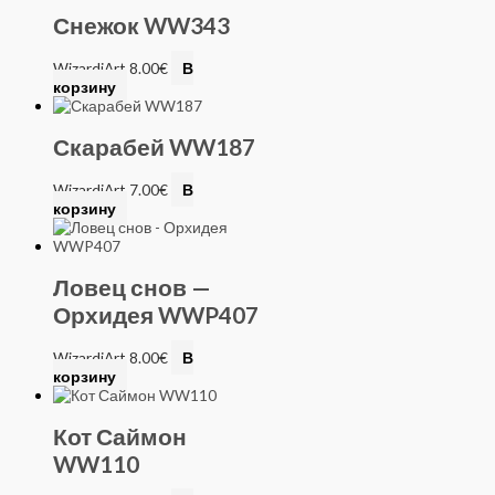
Снежок WW343
WizardiArt
8.00
€
В
корзину
Скарабей WW187
WizardiArt
7.00
€
В
корзину
Ловец снов —
Орхидея WWP407
WizardiArt
8.00
€
В
корзину
Кот Саймон
WW110