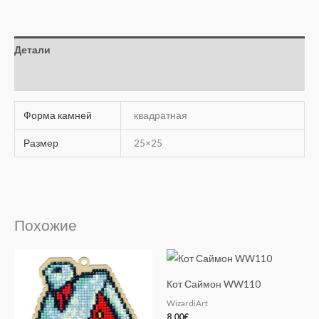
Детали
Отзывы (0)
Форма камней
квадратная
Размер
25×25
Похожие
Кот Саймон WW110
WizardiArt
8.00
€