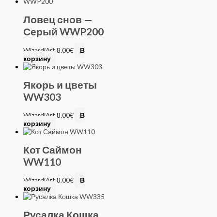
Ловец снов —
Серый WWP200
WizardiArt
8.00
€
В
корзину
Якорь и цветы
WW303
WizardiArt
8.00
€
В
корзину
Кот Саймон
WW110
WizardiArt
8.00
€
В
корзину
Русалка Кошка