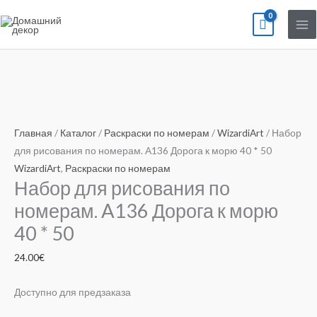
Перейти
к
содержимому
Количество
товара
Набор
Главная
/
Каталог
/
Раскраски по номерам
/
WizardiArt
/ Набор
для
для рисования по номерам. A136 Дорога к морю 40 * 50
рисования
WizardiArt
,
Раскраски по номерам
Набор для рисования по
по
номерам.
номерам. A136 Дорога к морю
A136
40 * 50
Дорога
к
24.00
€
морю
40
Доступно для предзаказа
*