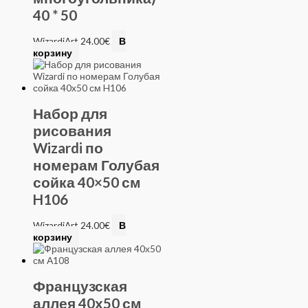
40 * 50
WizardiArt
24.00
€
В
корзину
Набор для
рисования
Wizardi по
номерам Голубая
сойка 40×50 см
H106
WizardiArt
24.00
€
В
корзину
Французская
аллея 40х50 см