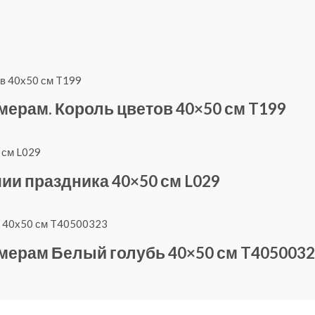
мерам. Король цветов 40×50 см T199
ии праздника 40×50 см L029
омерам Белый голубь 40×50 см T405003