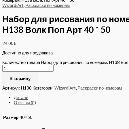
номерам. H138 Волк Поп Арт 40 * 50
WizardiArt
,
Раскраски по номерам
Набор для рисования по ном
H138 Волк Поп Арт 40 * 50
24.00
€
Доступно для предзаказа
Количество товара Набор для рисования по номерам. H138 Волк
В корзину
Артикул:
H138
Категории:
WizardiArt
,
Раскраски по номерам
Детали
Отзывы (0)
Размер
40×50