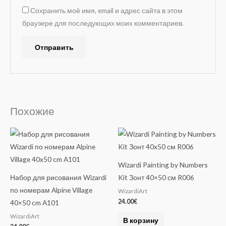
Сохранить моё имя, email и адрес сайта в этом
браузере для последующих моих комментариев.
A
l
t
e
Похожие
r
n
a
t
Wizardi Painting by Numbers
i
Набор для рисования Wizardi
Kit Зонт 40×50 см R006
v
по номерам Alpine Village
WizardiArt
e
24.00
€
40×50 cm A101
:
WizardiArt
В корзину