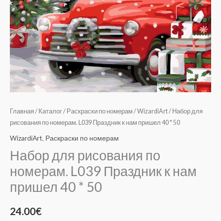
*
50
Главная
/
Каталог
/
Раскраски по номерам
/
WizardiArt
/ Набор для
рисования по номерам. L039 Праздник к нам пришел 40 * 50
WizardiArt
,
Раскраски по номерам
Набор для рисования по
номерам. L039 Праздник к нам
пришел 40 * 50
24.00
€