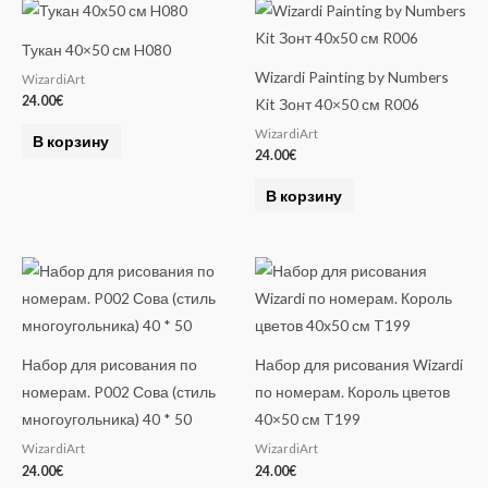
Тукан 40×50 см H080
Wizardi Painting by Numbers
WizardiArt
24.00
€
Kit Зонт 40×50 см R006
WizardiArt
В корзину
24.00
€
В корзину
Набор для рисования по
Набор для рисования Wizardi
номерам. P002 Сова (стиль
по номерам. Король цветов
многоугольника) 40 * 50
40×50 см T199
WizardiArt
WizardiArt
24.00
€
24.00
€