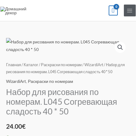
Перейти
к
содержимому
Количество
товара
Набор
для
Главная
/
Каталог
/
Раскраски по номерам
/
WizardiArt
/ Набор для
рисования
рисования по номерам. L045 Согревающая сладость 40 * 50
по
WizardiArt
,
Раскраски по номерам
номерам.
Набор для рисования по
L045
номерам. L045 Согревающая
Согревающая
сладость 40 * 50
сладость
40
*
24.00
€
50