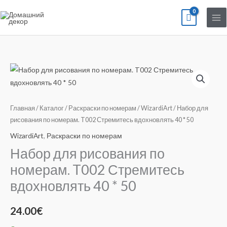
Перейти
к
содержимому
Количество
товара
Набор
для
Главная
/
Каталог
/
Раскраски по номерам
/
WizardiArt
/ Набор для
рисования
рисования по номерам. T002 Стремитесь вдохновлять 40 * 50
по
WizardiArt
,
Раскраски по номерам
номерам.
Набор для рисования по
T002
номерам. T002 Стремитесь
Стремитесь
вдохновлять 40 * 50
вдохновлять
40
*
24.00
€
50