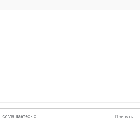
Powered by rukodelie Latvija
ы соглашаетесь с
Принять