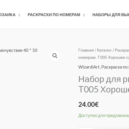
ОЗАИКА
РАСКРАСКИ ПО НОМЕРАМ
НАБОРЫ ДЛЯ В
Количество
Главная
/
Каталог
/
Раскра
номерам. T005 Хорошее са
товара
Набор
WizardiArt
,
Раскраски по
для
Набор для р
рисования
T005 Хороше
по
номерам.
24.00
€
T005
Хорошее
Доступно для предзаказа
самочувствие
40