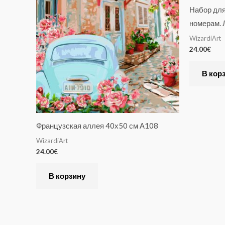
Набор для
номерам. 
WizardiArt
24.00
€
В кор
Французская аллея 40х50 см А108
WizardiArt
24.00
€
В корзину