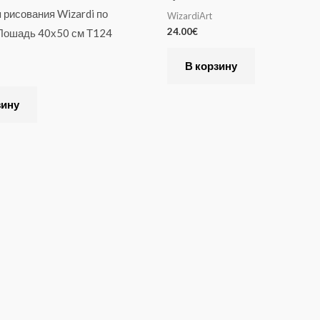
 рисования Wizardi по
WizardiArt
24.00
€
Лошадь 40х50 см Т124
В корзину
зину