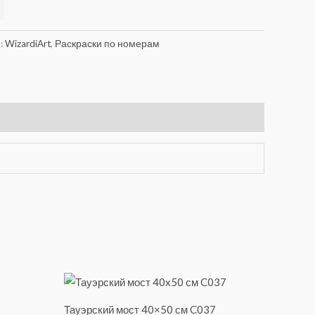
Alternative:
:
WizardiArt
,
Раскраски по номерам
Тауэрский мост 40×50 см C037