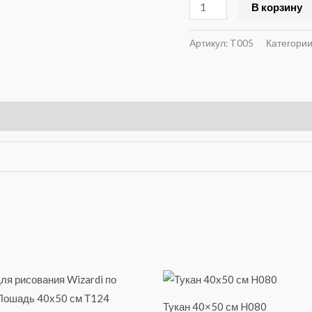
В корзину
*
50
Артикул:
T005
Категории
Тукан 40×50 см H080