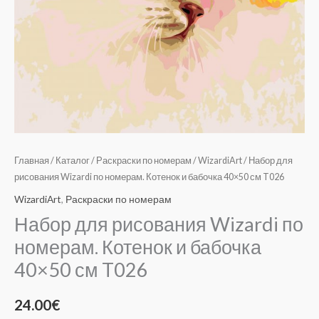
T026
Главная
/
Каталог
/
Раскраски по номерам
/
WizardiArt
/ Набор для
рисования Wizardi по номерам. Котенок и бабочка 40×50 см T026
WizardiArt
,
Раскраски по номерам
Набор для рисования Wizardi по
номерам. Котенок и бабочка
40×50 см T026
24.00
€