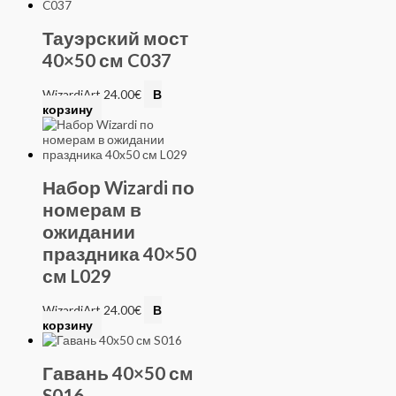
Тауэрский мост
40×50 см C037
WizardiArt
24.00
€
В
корзину
Набор Wizardi по
номерам в
ожидании
праздника 40×50
см L029
WizardiArt
24.00
€
В
корзину
Гавань 40×50 см
S016