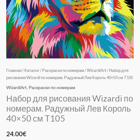
T105
Главная
/
Каталог
/
Раскраски по номерам
/
WizardiArt
/ Набор для
рисования Wizardi по номерам. Радужный Лев Король 40×50 см T105
WizardiArt
,
Раскраски по номерам
Набор для рисования Wizardi по
номерам. Радужный Лев Король
40×50 см T105
24.00
€