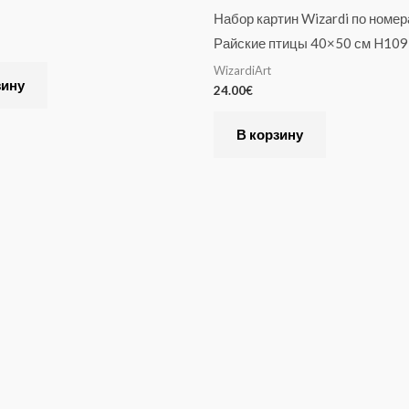
Набор картин Wizardi по номе
Райские птицы 40×50 см H109
WizardiArt
зину
24.00
€
В корзину