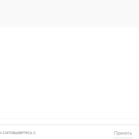
Powered by rukodelie Latvija
ы соглашаетесь с
Принять