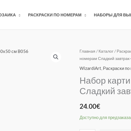
ОЗАИКА
РАСКРАСКИ ПО НОМЕРАМ
НАБОРЫ ДЛЯ В
Количество
Главная
/
Каталог
/
Раскра
номерам Сладкий завтрак 
товара
Набор
WizardiArt
,
Раскраски по
картин
Набор карти
Wizardi
Сладкий зав
по
номерам
24.00
€
Сладкий
завтрак
Доступно для предзаказа
40x50
см