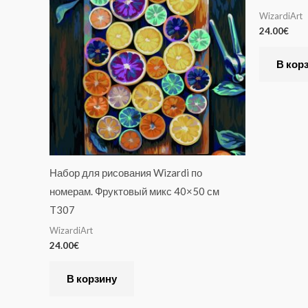
WizardiArt
24.00
€
В кор
Набор для рисования Wizardi по
номерам. Фруктовый микс 40×50 см
T307
WizardiArt
24.00
€
В корзину