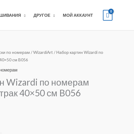
ЫШИВАНИЯ
ДРУГОЕ
МОЙ АККАУНТ
ски по номерам
/
WizardiArt
/ Набор картин Wizardi по
40×50 см B056
 номерам
н Wizardi по номерам
трак 40×50 см B056