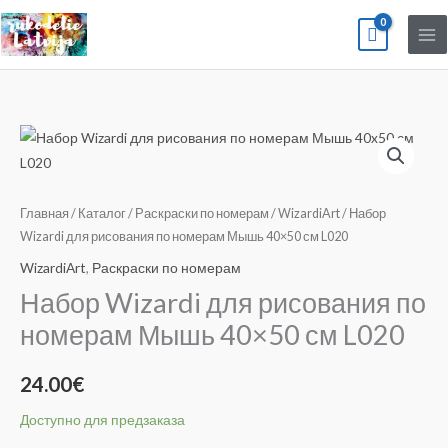
Перейти
к
содержимому
Количество
товара
Набор
Wizardi
Главная
/
Каталог
/
Раскраски по номерам
/
WizardiArt
/ Набор
для
Wizardi для рисования по номерам Мышь 40×50 см L020
рисования
WizardiArt
,
Раскраски по номерам
по
Набор Wizardi для рисования по
номерам
номерам Мышь 40×50 см L020
Мышь
40x50
24.00
€
см
L020
Доступно для предзаказа