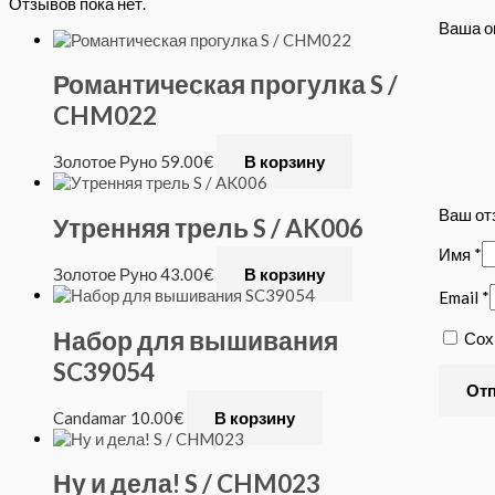
Отзывов пока нет.
Ваша о
Романтическая прогулка S /
CHM022
Золотое Руно
59.00
€
В корзину
Ваш о
Утренняя трель S / AK006
Имя
*
Золотое Руно
43.00
€
В корзину
Email
*
Набор для вышивания
Сох
SC39054
Candamar
10.00
€
В корзину
Ну и дела! S / CHM023