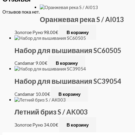
Отзывов пока нет.
Оранжевая река S / AI013
Золотое Руно
98.00
€
В корзину
Набор для вышивания SC60505
Candamar
9.00
€
В корзину
Набор для вышивания SC39054
Candamar
10.00
€
В корзину
Летний бриз S / AK003
Золотое Руно
34.00
€
В корзину