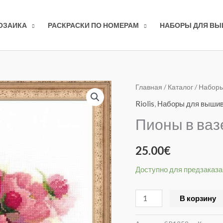
ОЗАИКА
РАСКРАСКИ ПО НОМЕРАМ
НАБОРЫ ДЛЯ В
Количество
Главная
/
Каталог
/
Наборы
товара
Riolis
,
Наборы для выши
Пионы
Пионы в ваз
в
вазе
25.00
€
1259
Доступно для предзаказа
В корзину