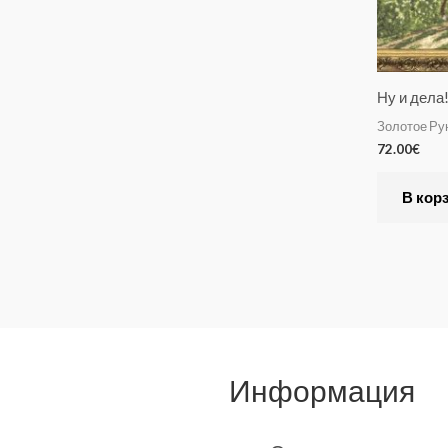
Ну и дела
Золотое Ру
72.00
€
В кор
Информация