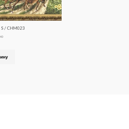
! S / CHM023
но
зину