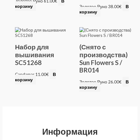
Золотое Руно
61.00
€
В
корзину
Золотое Руно
38.00
€
В
корзину
Набор для
(Снято с
вышивания
производства)
SC51268
Sun Flowers S /
BR014
Candamar
11.00
€
В
корзину
Золотое Руно
26.00
€
В
корзину
Информация