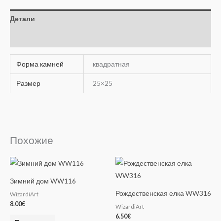
Детали
Отзывы (0)
Форма камней
квадратная
Размер
25×25
Похожие
Зимний дом WW116
Рождественская елка WW316
WizardiArt
8.00
€
WizardiArt
6.50
€