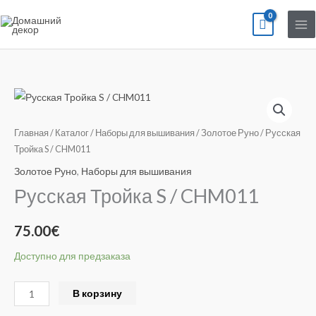
Перейти
к
содержимому
Количество
товара
Русская
Главная
/
Каталог
/
Наборы для вышивания
/
Золотое Руно
/ Русская
Тройка
Тройка S / CHM011
S
Золотое Руно
,
Наборы для вышивания
/
Русская Тройка S / CHM011
CHM011
75.00
€
Доступно для предзаказа
Alternative:
В корзину