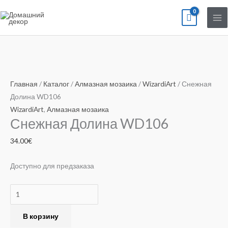
Перейти
к
содержимому
Количество
товара
Главная
/
Каталог
/
Алмазная мозаика
/
WizardiArt
/ Снежная
Снежная
Долина WD106
Долина
WizardiArt
,
Алмазная мозаика
Снежная Долина WD106
WD106
34.00
€
Доступно для предзаказа
В корзину