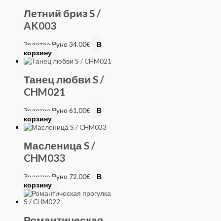
Летний бриз S /
AK003
Золотое Руно
34.00
€
В
корзину
Танец любви S /
CHM021
Золотое Руно
61.00
€
В
корзину
Масленица S /
CHM033
Золотое Руно
72.00
€
В
корзину
Романтическая