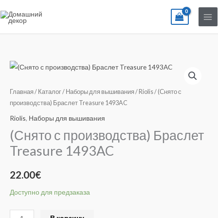
Перейти
к
содержимому
Количество
товара
(Снято
Главная
/
Каталог
/
Наборы для вышивания
/
Riolis
/ (Снято с
с
производства) Браслет Treasure 1493AC
производства)
Riolis
,
Наборы для вышивания
Браслет
(Снято с производства) Браслет
Treasure
Treasure 1493AC
1493AC
22.00
€
Доступно для предзаказа
Alternative:
В корзину