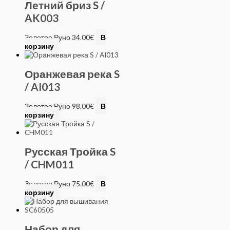
Летний бриз S /
AK003
Золотое Руно
34.00
€
В
корзину
Оранжевая река S
/ AI013
Золотое Руно
98.00
€
В
корзину
Русская Тройка S
/ CHM011
Золотое Руно
75.00
€
В
корзину
Набор для