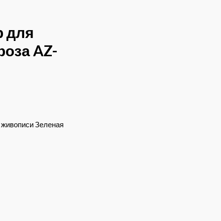
р для
роза AZ-
й живописи Зеленая