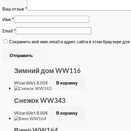
Ваш отзыв
*
Имя
*
Email
*
Сохранить моё имя, email и адрес сайта в этом браузере д
Зимний дом WW116
WizardiArt
8.00
€
В корзину
Снежок WW343
WizardiArt
8.00
€
В корзину
Вино WW164