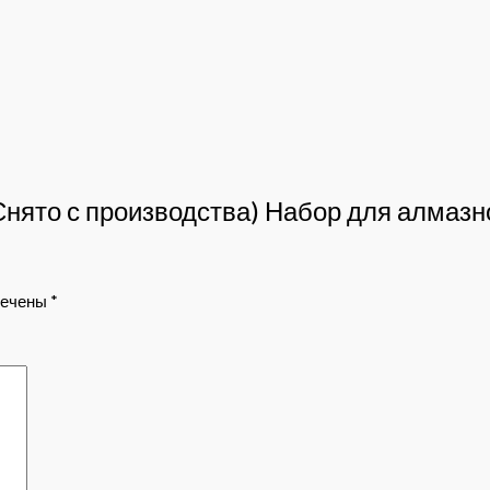
(Снято с производства) Набор для алмаз
мечены
*