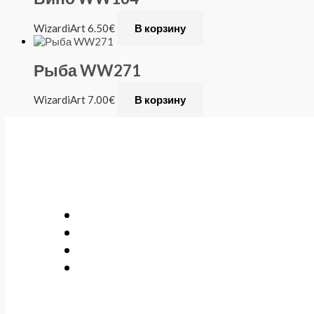
WizardiArt
6.50
€
В корзину
Рыба WW271
WizardiArt
7.00
€
В корзину