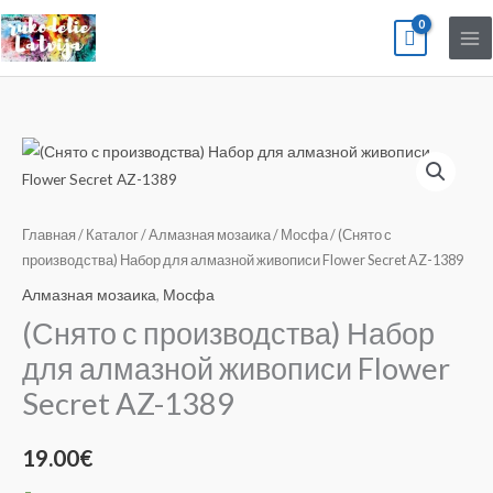
Перейти
к
содержимому
Количество
товара
(Снято
с
Главная
/
Каталог
/
Алмазная мозаика
/
Мосфа
/ (Снято с
производства)
производства) Набор для алмазной живописи Flower Secret AZ-1389
Набор
Алмазная мозаика
,
Мосфа
для
(Снято с производства) Набор
алмазной
для алмазной живописи Flower
живописи
Secret AZ-1389
Flower
Secret
AZ-
19.00
€
1389