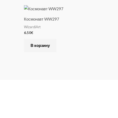
Космонавт WW297
WizardiArt
6.50
€
В корзину