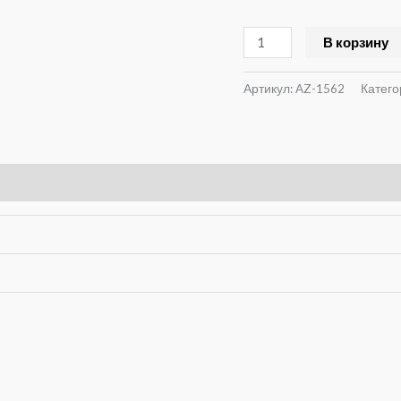
AZ-
В корзину
1562
Артикул:
AZ-1562
Катего