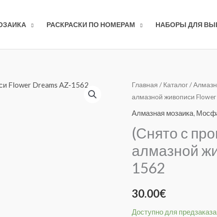
ОЗАИКА
РАСКРАСКИ ПО НОМЕРАМ
НАБОРЫ ДЛЯ В
Количество
Главная
/
Каталог
/
Алмазн
алмазной живописи Flower
товара
(Снято
Алмазная мозаика
,
Мосф
с
(Снято с пр
производства)
алмазной жи
Набор
для
1562
алмазной
живописи
30.00
€
Flower
Доступно для предзаказа
Dreams