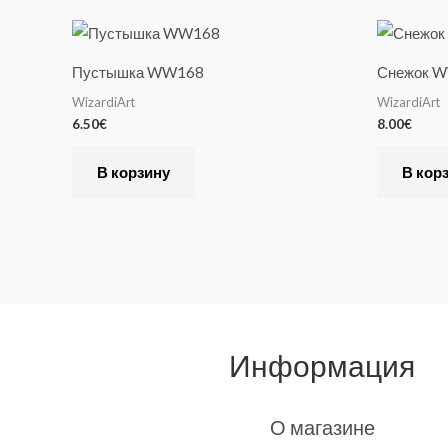
Пустышка WW168
Снежок 
WizardiArt
WizardiArt
6.50
€
8.00
€
В корзину
В кор
Информация
О магазине