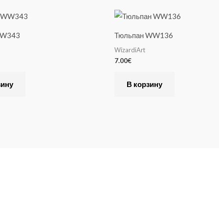
WW343
Тюльпан WW136
WizardiArt
7.00
€
зину
В корзину