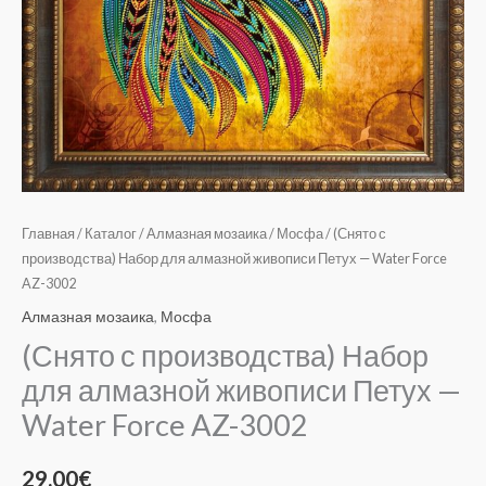
AZ-
3002
Главная
/
Каталог
/
Алмазная мозаика
/
Мосфа
/ (Снято с
производства) Набор для алмазной живописи Петух — Water Force
AZ-3002
Алмазная мозаика
,
Мосфа
(Снято с производства) Набор
для алмазной живописи Петух —
Water Force AZ-3002
29.00
€