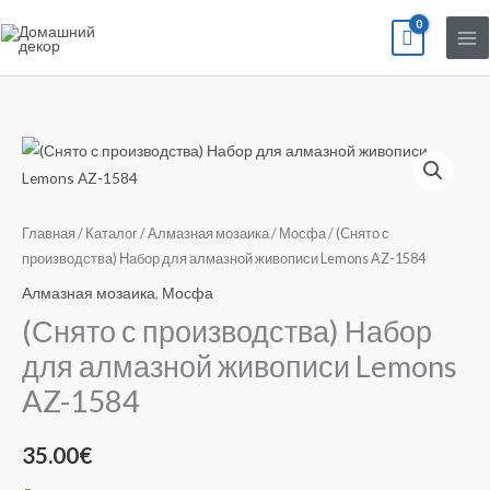
Перейти
к
содержимому
Количество
товара
(Снято
с
Главная
/
Каталог
/
Алмазная мозаика
/
Мосфа
/ (Снято с
производства)
производства) Набор для алмазной живописи Lemons AZ-1584
Набор
Алмазная мозаика
,
Мосфа
для
(Снято с производства) Набор
алмазной
для алмазной живописи Lemons
живописи
AZ-1584
Lemons
AZ-
1584
35.00
€