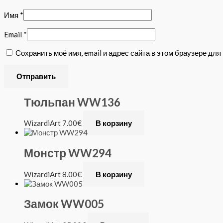
Имя
*
Email
*
Сохранить моё имя, email и адрес сайта в этом браузере д
Тюльпан WW136
WizardiArt
7.00
€
В корзину
Монстр WW294
WizardiArt
8.00
€
В корзину
Замок WW005