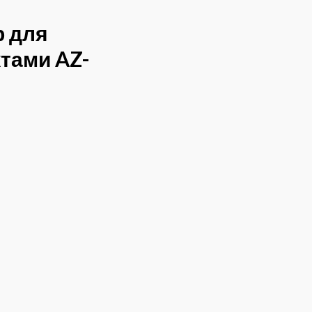
р для
тами AZ-