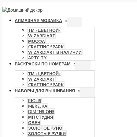
Перейти
Количество
к
товара
содержимому
(Снято
с
АЛМАЗНАЯ МОЗАИКА
производства)
Набор
ТМ «ЦВЕТНОЙ»
для
WIZARDIART
алмазной
МОСФА
росписи
CRAFTING SPARK
Чай
WIZARDIART В НАЛИЧИИ
с
ARTCITY
фруктами
РАСКРАСКИ ПО НОМЕРАМ
AZ-
1367
ТМ «ЦВЕТНОЙ»
WIZARDIART
CRAFTING SPARK
НАБОРЫ ДЛЯ ВЫШИВАНИЯ
RIOLIS
MEREJKA
DIMENSIONS
МП СТУДИЯ
ОВЕН
ЗОЛОТОЕ РУНО
ЗОЛОТЫЕ РУЧКИ