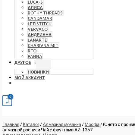
LUCA-S
АЛИСА
BOTHY THREADS
CANDAMAR
LETISTITCH
VERVACO
АНДРИАНА
LANARTE
CHARIVNA MIT
RTO
PANNA
ДРУГОЕ
НОВИНКИ
МОЙ АККАУНТ
Главная
/
Каталог
/
Алмазная мозаика
/
Мосфа
/ (Снято с произ
алмазной росписи Чай с фруктами AZ-1367