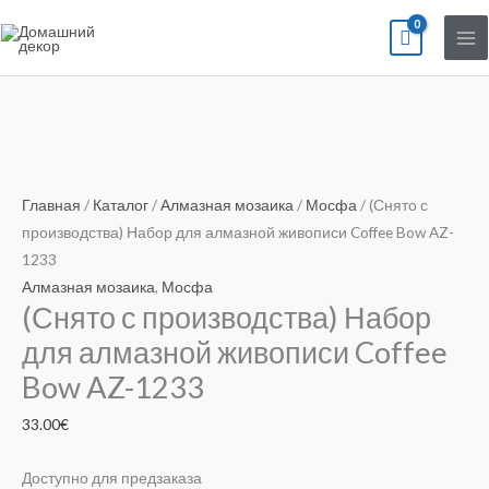
Перейти
к
содержимому
Количество
товара
(Снято
Главная
/
Каталог
/
Алмазная мозаика
/
Мосфа
/ (Снято с
с
производства) Набор для алмазной живописи Coffee Bow AZ-
производства)
1233
Набор
Алмазная мозаика
,
Мосфа
(Снято с производства) Набор
для
алмазной
для алмазной живописи Coffee
живописи
Bow AZ-1233
Coffee
Bow
33.00
€
AZ-
1233
Доступно для предзаказа