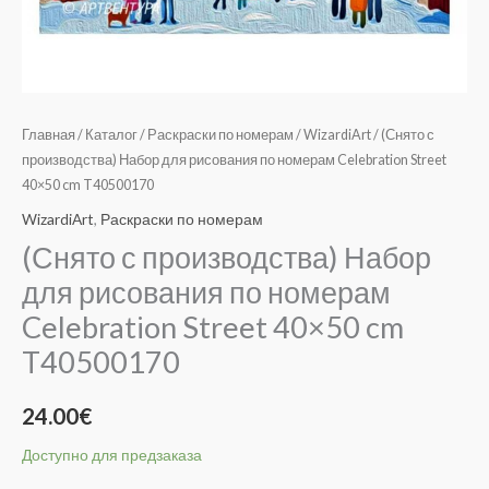
cm
T40500170
Главная
/
Каталог
/
Раскраски по номерам
/
WizardiArt
/ (Снято с
производства) Набор для рисования по номерам Celebration Street
40×50 cm T40500170
WizardiArt
,
Раскраски по номерам
(Снято с производства) Набор
для рисования по номерам
Celebration Street 40×50 cm
T40500170
24.00
€
Доступно для предзаказа