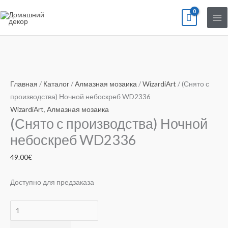
Перейти
к
содержимому
Количество
товара
Главная
/
Каталог
/
Алмазная мозаика
/
WizardiArt
/ (Снято с
(Снято
производства) Ночной небоскреб WD2336
с
WizardiArt
,
Алмазная мозаика
(Снято с производства) Ночной
производства)
Ночной
небоскреб WD2336
небоскреб
49.00
€
WD2336
Доступно для предзаказа