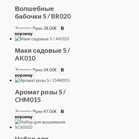
Волшебные
бабочки S / BR020
Золотое Руно
38.00
€
В
корзину
Маки садовые S /
AK010
Золотое Руно
34.00
€
В
корзину
Аромат розы S /
CHM015
Золотое Руно
47.00
€
В
корзину
Набор для